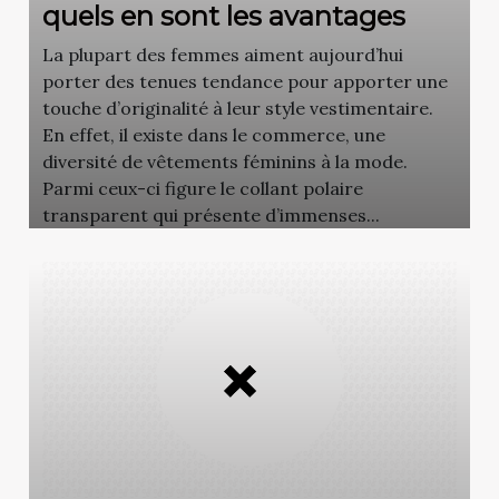
quels en sont les avantages
La plupart des femmes aiment aujourd’hui
porter des tenues tendance pour apporter une
touche d’originalité à leur style vestimentaire.
En effet, il existe dans le commerce, une
diversité de vêtements féminins à la mode.
Parmi ceux-ci figure le collant polaire
transparent qui présente d’immenses...