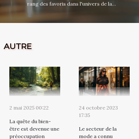
rang des favoris dans l'univers de la
bijouterie. Loin d'être réservé aux
grandes occasions, les bijoux en acier
inoxydable peuvent être intégrés avec
aisance dans le quotidien pour
rehausser n'importe quel ensemble.
AUTRE
Cet exposé vous guidera à travers les
astuces pour marier ces pièces avec
votre garde-robe de tous les jours,
tout en restant fidèle à votre style
personnel. Comprendre l'attrait de
l'acier inoxydable L'acier inoxydable,
utilisé dans la fabrication de bijoux en
acier inoxydable, se distingue par ses
24 octobre 2023
2 mai 2025 00:22
nombreuses qualités qui le rendent
17:35
idéal pour un usage quotidien. Reconnu
La quête du bien-
pour sa durabilité exceptionnelle, ce
Le secteur de la
être est devenue une
matériau résiste aux rayures et à la
mode a connu
préoccupation
corrosion, conservant ainsi son éclat