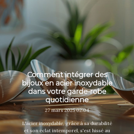
Comment intégrer des
bijoux en acier inoxydable
dans votre garde-robe
quotidienne
27 mars 2025 02:04
L'acier inoxydable, grâce à sa durabilité
et son éclat intemporel, s'est hissé au