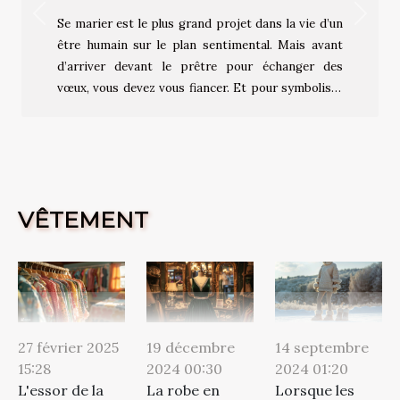
Previous
Next
Se marier est le plus grand projet dans la vie d’un
être humain sur le plan sentimental. Mais avant
d’arriver devant le prêtre pour échanger des
vœux, vous devez vous fiancer. Et pour symboliser
des fiançailles, il faut nécessairement des bagues.
Cet article vous aide à choisir cette merveilleuse
bague pour votre partenaire. Bague de fiançailles :
conseils pour bien la choisir Différente de
l’alliance, la bague de fiançailles est symbolique et
VÊTEMENT
porte en elle l’image de l’engagement que vous
faites l’un à l’autre de vous épouser. Même si l’on a
tendance à croire que les...
27 février 2025
19 décembre
14 septembre
15:28
2024 00:30
2024 01:20
L'essor de la
La robe en
Lorsque les