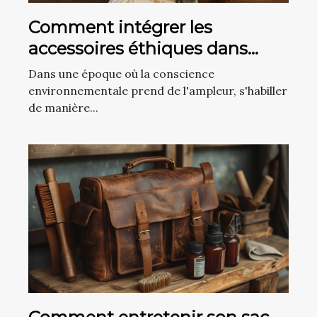
Comment intégrer les
accessoires éthiques dans
votre quotidien pour un style
Dans une époque où la conscience
durable
environnementale prend de l'ampleur, s'habiller
de manière...